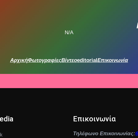
N/A
Αρχική
Φωτογραφίες
Βίντεο
editorial
Επικοινωνία
edia
Επικοινωνία
Τηλέφωνο Επικοινωνίας:
k